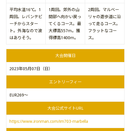
平均水温16℃。1
1周回。郊外の山
2周回。マルベー
周回。レバンテビ
間部へ向かい戻っ
リャの遊歩道に沿
ーチからスター
てくるコース。最
って走るコース。
ト。外海なので波
大標高557ｍ。獲
フラットなコー
はありそう。
得標高1400ｍ。
ス。
大会開催日
2023年05月07日（日）
エントリーフィー
EUR269～
大会公式サイトURL
https://www.ironman.com/im703-marbella