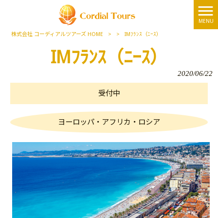
MENU
株式会社 コーディアルツアーズ HOME
>
>
IMﾌﾗﾝｽ（ﾆｰｽ）
IMﾌﾗﾝｽ（ﾆｰｽ）
2020/06/22
受付中
ヨーロッパ・アフリカ・ロシア