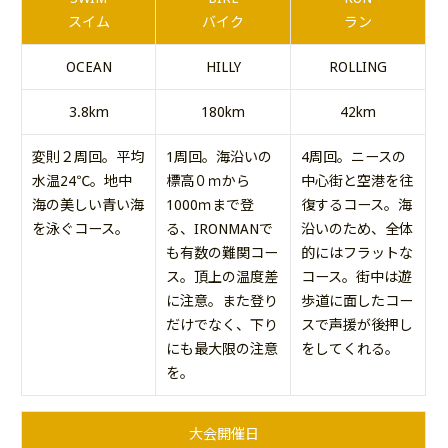
スイム
バイク
ラン
OCEAN
HILLY
ROLLING
3.8km
180km
42km
変則２周回。平均
1周回。海沿いの
4周回。ニースの
水温24℃。地中
標高０ｍから
中心街と空港を往
海の美しい青い海
1000ｍまで登
復するコース。海
を泳ぐコース。
る、IRONMANで
沿いのため、全体
も有数の難関コー
的にはフラットな
ス。頂上の温度差
コース。街中は遊
に注意。また登り
歩道に面したコー
だけでなく、下り
スで声援が後押し
にも最大限の注意
をしてくれる。
を。
大会開催日