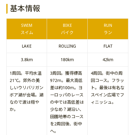
基本情報
SWIM
BIKE
RUN
スイム
バイク
ラン
LAKE
ROLLING
FLAT
3.8km
180km
42km
1周回。平均水温
3周回。獲得標高
4周回。街中の周
21℃。郊外の美
972ｍ。最大高低
回コース。フラッ
しいウリバリガン
差は約100ｍ。ヨ
ト。最後は有名な
ボア湖が会場。湖
ーロッパのレース
スペイン広場でフ
なので波は穏や
の中では高低差は
ィニッシュ。
か。
少なめ？湖沿い、
田園地帯のコース
を2周回後、街中
へ。