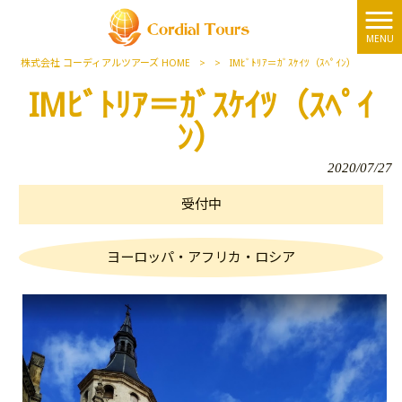
MENU
株式会社 コーディアルツアーズ HOME
>
>
IMﾋﾞﾄﾘｱ＝ｶﾞｽｹｲﾂ（ｽﾍﾟｲﾝ）
IMﾋﾞﾄﾘｱ＝ｶﾞｽｹｲﾂ（ｽﾍﾟｲ
ﾝ）
2020/07/27
受付中
ヨーロッパ・アフリカ・ロシア