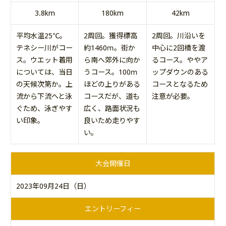
3.8km
180km
42km
平均水温25℃。
2周回。獲得標高
2周回。川沿いを
テネシー川がコー
約1460ｍ。街か
中心に2回橋を渡
ス。ウエット着用
ら南へ郊外に向か
るコース。ややア
については、当日
うコース。100ｍ
ップダウンのある
の天候次第か。上
ほどの上りがある
コースとなるため
流から下流へと泳
コースだが、道も
注意が必要。
ぐため、泳ぎやす
広く、路面状況も
い印象。
良いため走りやす
い。
大会開催日
2023年09月24日（日）
エントリーフィー