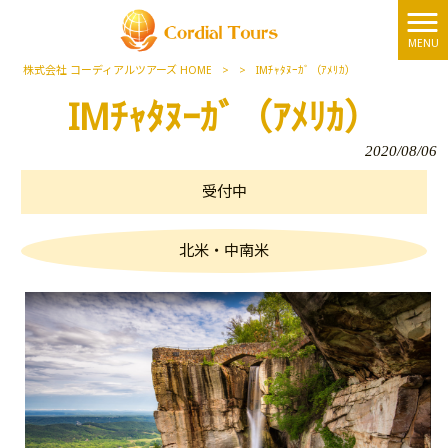
MENU
株式会社 コーディアルツアーズ HOME
>
>
IMﾁｬﾀﾇｰｶﾞ（ｱﾒﾘｶ）
IMﾁｬﾀﾇｰｶﾞ（ｱﾒﾘｶ）
2020/08/06
受付中
北米・中南米