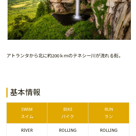
アトランタから北に約200ｋｍのテネシー川が流れる街。
基本情報
SWIM
BIKE
RUN
スイム
バイク
ラン
RIVER
ROLLING
ROLLING