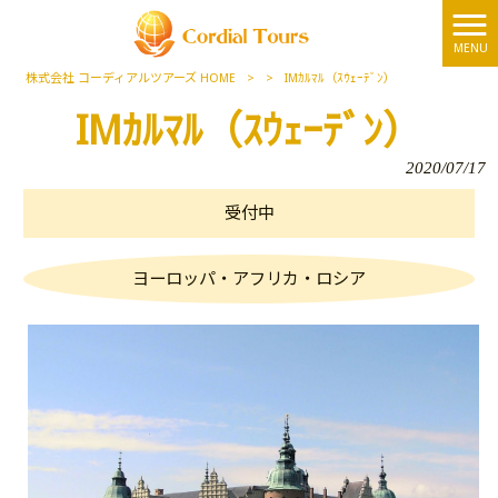
MENU
株式会社 コーディアルツアーズ HOME
>
>
IMｶﾙﾏﾙ（ｽｳｪｰﾃﾞﾝ）
IMｶﾙﾏﾙ（ｽｳｪｰﾃﾞﾝ）
2020/07/17
受付中
ヨーロッパ・アフリカ・ロシア