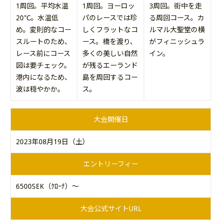
1周回。平均水温
1周回。ヨーロッ
3周回。街中を走
20℃。水温低
パのレースでは珍
る周回コース。カ
め。変則的なコー
しくフラットなコ
ルマル大聖堂の横
スルートのため、
ース。橋を渡り、
がフィニッシュラ
レース前にコース
多くの美しい自然
イン。
図は要チェック。
が残るエーランド
港内になるため、
島を周回するコー
波は穏やかか。
ス。
大会開催日
2023年08月19日（土）
エントリーフィー
6500SEK（ｸﾛｰﾅ）～
大会公式サイトURL