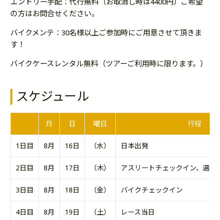
エントリー手配：代行無料（お取消し時は4400円）ご希望
の方はお問合せください。
バイクメンテ：30名様以上ご参加時にご用意させて頂きま
す！
バイクケースレンタル無料（ツアーご利用時に限ります。）
スケジュール
月
日
曜日
行程
1日目
8月
16日
（水）
日本出発
2日目
8月
17日
（木）
アスリートチェックイン、選手
3日目
8月
18日
（金）
バイクチェックイン
4日目
8月
19日
（土）
レース当日