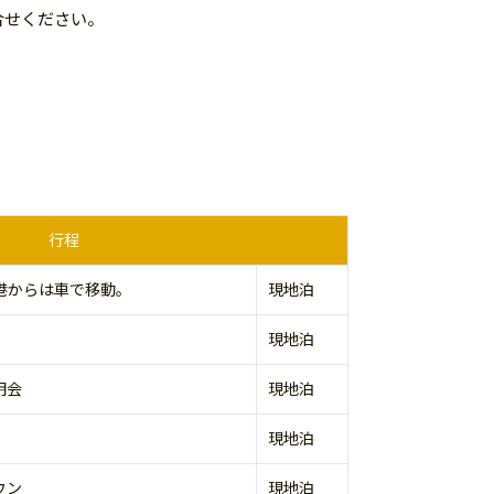
合せください。
行程
港からは車で移動。
現地泊
現地泊
明会
現地泊
現地泊
ウン
現地泊