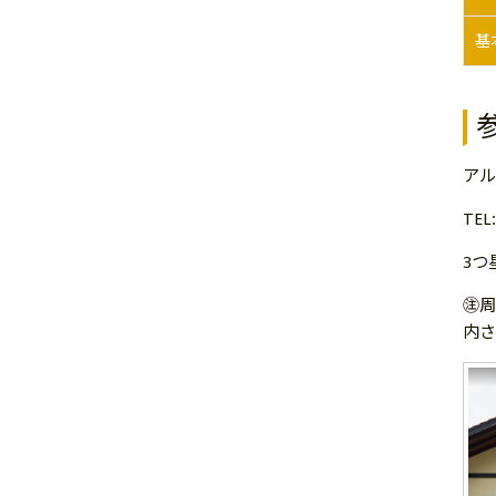
基
アル
TEL
3つ
㊟周
内さ