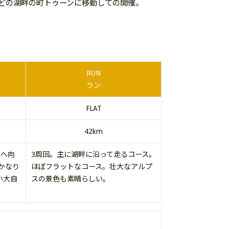
ほどの湖畔の町トゥーンに移動しての開催。
RUN
ラン
FLAT
42km
谷へ向
3周回。主に湖畔に沿って走るコース。
かなり
ほぼフラットなコース。壮大なアルプ
い大自
スの景色も素晴らしい。