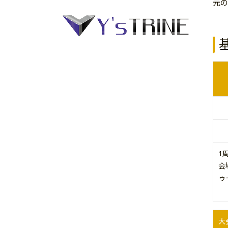
元の
1
会
ゥ
大