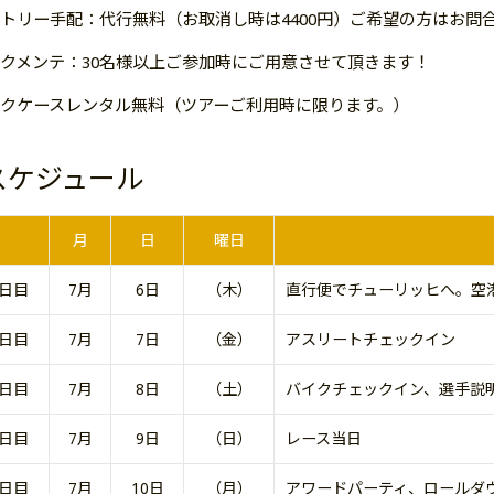
トリー手配：代行無料（お取消し時は4400円）ご希望の方はお問
クメンテ：30名様以上ご参加時にご用意させて頂きます！
クケースレンタル無料（ツアーご利用時に限ります。）
スケジュール
月
日
曜日
1日目
7月
6日
（木）
直行便でチューリッヒへ。空
2日目
7月
7日
（金）
アスリートチェックイン
3日目
7月
8日
（土）
バイクチェックイン、選手説
4日目
7月
9日
（日）
レース当日
5日目
7月
10日
（月）
アワードパーティ、ロールダ