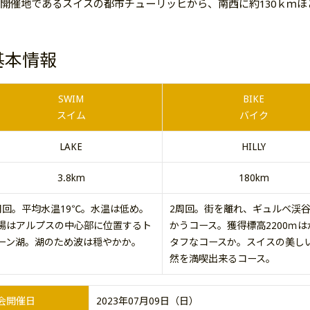
開催地であるスイスの都市チューリッヒから、南西に約130ｋｍ
基本情報
SWIM
BIKE
スイム
バイク
LAKE
HILLY
3.8km
180km
周回。平均水温19℃。水温は低め。
2周回。街を離れ、ギュルベ渓
場はアルプスの中心部に位置するト
かうコース。獲得標高2200ｍは
ーン湖。湖のため波は穏やかか。
タフなコースか。スイスの美し
然を満喫出来るコース。
会開催日
2023年07月09日（日）